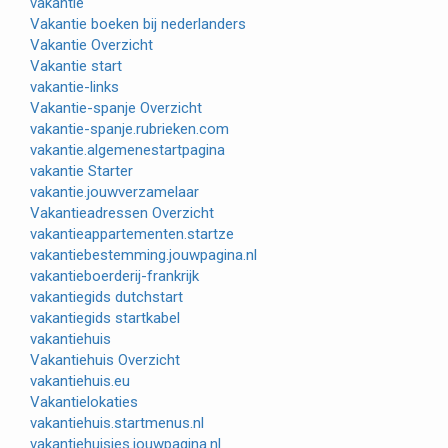
vakantie
Vakantie boeken bij nederlanders
Vakantie Overzicht
Vakantie start
vakantie-links
Vakantie-spanje Overzicht
vakantie-spanje.rubrieken.com
vakantie.algemenestartpagina
vakantie Starter
vakantie.jouwverzamelaar
Vakantieadressen Overzicht
vakantieappartementen.startze
vakantiebestemming.jouwpagina.nl
vakantieboerderij-frankrijk
vakantiegids dutchstart
vakantiegids startkabel
vakantiehuis
Vakantiehuis Overzicht
vakantiehuis.eu
Vakantielokaties
vakantiehuis.startmenus.nl
vakantiehuisjes.jouwpagina.nl