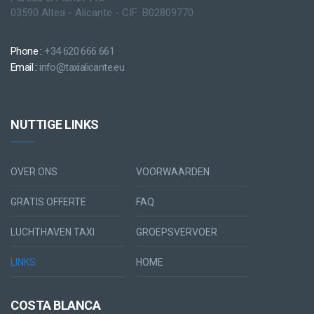
03590 Altea - Alicante - CIF: B02809770
Phone :
+34 620 666 661
Email :
info@taxialicante.eu
NUTTIGE LINKS
OVER ONS
VOORWAARDEN
GRATIS OFFERTE
FAQ
LUCHTHAVEN TAXI
GROEPSVERVOER
LINKS
HOME
COSTA BLANCA