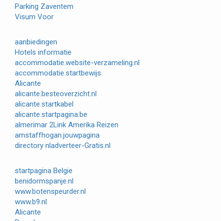
Parking Zaventem
Visum Voor
aanbiedingen
Hotels informatie
accommodatie.website-verzameling.nl
accommodatie.startbewijs
Alicante
alicante.besteoverzicht.nl
alicante.startkabel
alicante.startpagina.be
almerimar
2Link
Amerika Reizen
amstaffhogan.jouwpagina
directory nl
adverteer-Gratis.nl
startpagina Belgie
benidormspanje.nl
www.botenspeurder.nl
www.b9.nl
Alicante