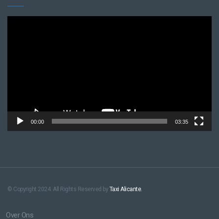
Videospeler
00:00
03:35
© Copyright 2024. All Rights Reserved by
Taxi Alicante.
Over Ons