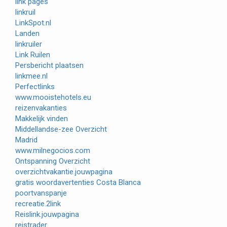
link pages
linkruil
LinkSpot.nl
Landen
linkruiler
Link Ruilen
Persbericht plaatsen
linkmee.nl
Perfectlinks
www.mooistehotels.eu
reizenvakanties
Makkelijk vinden
Middellandse-zee Overzicht
Madrid
www.milnegocios.com
Ontspanning Overzicht
overzichtvakantie.jouwpagina
gratis woordavertenties Costa Blanca
poortvanspanje
recreatie.2link
Reislink.jouwpagina
reistrader