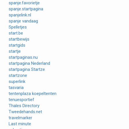
spanje.favorietje
spanje.startpagina
spanjelink.nl
spanje vandaag
Spelletjes
start.be
startbewijs
startgids
startje
startpaginas.nu
startpagina Nederland
startpagina Startze
startzone
superlink
tasvaria
tentenplaza koepeltenten
tenuesportief
Thales Directory
Tweedehands.net
travelmarker
Last minute