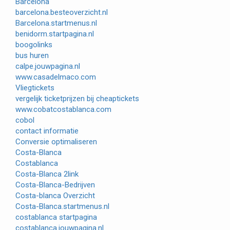
Barcelona
barcelona.besteoverzicht.nl
Barcelona.startmenus.nl
benidorm.startpagina.nl
boogolinks
bus huren
calpe.jouwpagina.nl
www.casadelmaco.com
Vliegtickets
vergelijk ticketprijzen bij cheaptickets
www.cobatcostablanca.com
cobol
contact informatie
Conversie optimaliseren
Costa-Blanca
Costablanca
Costa-Blanca 2link
Costa-Blanca-Bedrijven
Costa-blanca Overzicht
Costa-Blanca.startmenus.nl
costablanca startpagina
costablanca.jouwpagina.nl