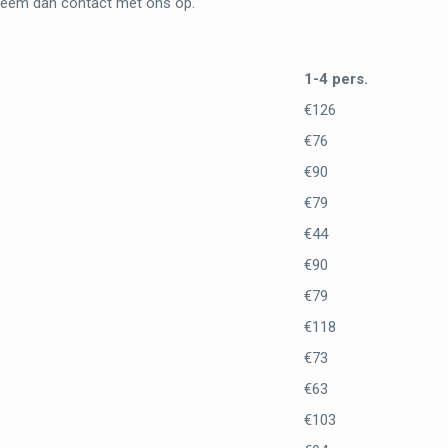
, neem dan contact met ons op.
1-4 pers.
€126
€76
€90
€79
€44
€90
€79
€118
€73
€63
€103