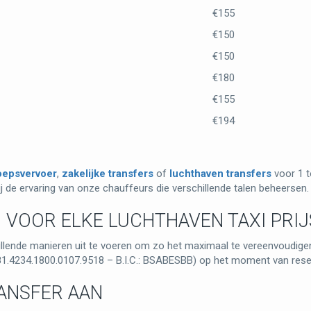
€155
€150
€150
€180
€155
€194
oepsvervoer
,
zakelijke transfers
of
luchthaven transfers
voor 1 t
j de ervaring van onze chauffeurs die verschillende talen beheersen.
VOOR ELKE LUCHTHAVEN TAXI PRIJ
illende manieren uit te voeren om zo het maximaal te vereenvoudigen
081.4234.1800.0107.9518 – B.I.C.: BSABESBB) op het moment van rese
ANSFER AAN