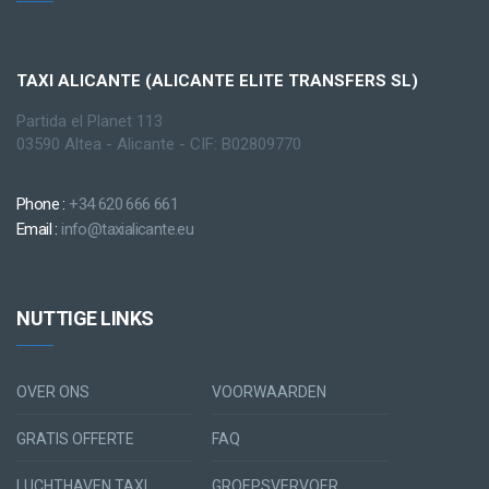
TAXI ALICANTE (ALICANTE ELITE TRANSFERS SL)
Partida el Planet 113
03590 Altea - Alicante - CIF: B02809770
Phone :
+34 620 666 661
Email :
info@taxialicante.eu
NUTTIGE LINKS
OVER ONS
VOORWAARDEN
GRATIS OFFERTE
FAQ
LUCHTHAVEN TAXI
GROEPSVERVOER