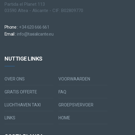
Partida el Planet 113
03590 Altea - Alicante - CIF: B02809770
Phone :
+34 620 666 661
Email :
info@taxialicante.eu
NUTTIGE LINKS
OVER ONS
VOORWAARDEN
GRATIS OFFERTE
FAQ
LUCHTHAVEN TAXI
GROEPSVERVOER
LINKS
HOME